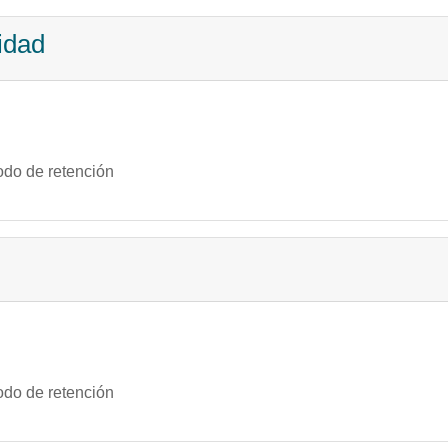
idad
odo de retención
odo de retención