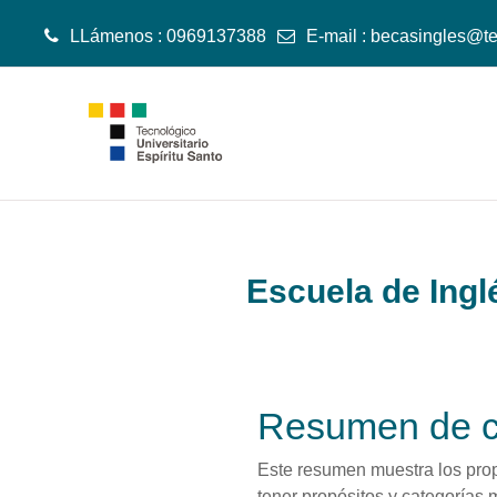
LLámenos : 0969137388
E-mail :
becasingles@te
Saltar al contenido principal
Escuela de Ing
Resumen de c
Este resumen muestra los propó
tener propósitos y categorías 